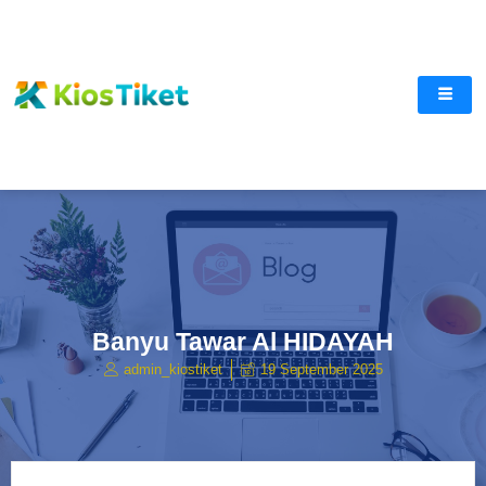
Lewati
ke
konten
Banyu Tawar Al HIDAYAH
admin_kiostiket
19 September 2025