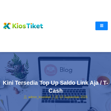
Lewati
ke
konten
Kini Tersedia Top Up Saldo Link Aja / T-
Cash
admin_kiostiket
10 September 2025