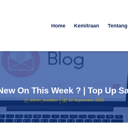
Home
Kemitraan
Tentang
New On This Week ? | Top Up S
admin_kiostiket
10 September 2025