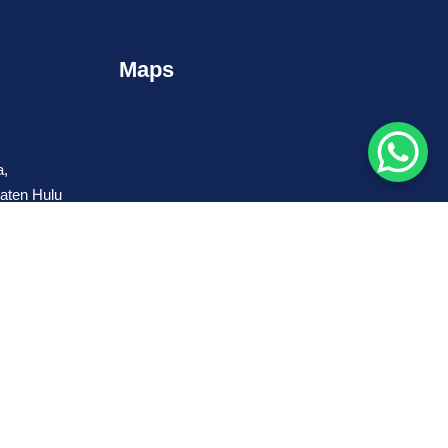
Maps
a,
aten Hulu
an Selatan